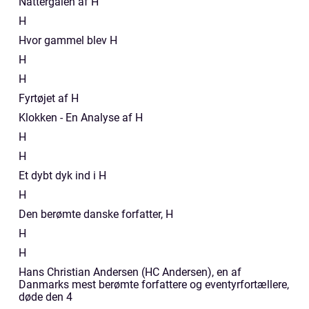
Nattergalen af H
H
Hvor gammel blev H
H
H
Fyrtøjet af H
Klokken - En Analyse af H
H
H
Et dybt dyk ind i H
H
Den berømte danske forfatter, H
H
H
Hans Christian Andersen (HC Andersen), en af
Danmarks mest berømte forfattere og eventyrfortællere,
døde den 4