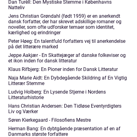
Dan Turèll: Den Mystiske Stemme i Københavns
Natteliv
Jens Christian Grøndahl (født 1959) er en anerkendt
dansk forfatter, der har skrevet adskillige romaner og
noveller, som ofte udforsker temaer som identitet,
kærlighed og erindringer
Peter Høeg: En talentfuld forfatters vej til anerkendelse
på det litterære marked
Jeppe Aakjær - En Skattejæger af danske folkeviser og
et ikon inden for dansk litteratur
Klaus Rifbjerg: En Pioner inden for Dansk Litteratur
Naja Marie Aidt: En Dybdegående Skildring af En Vigtig
Litterær Stemme
Ludvig Holberg: En Lysende Stjerne i Nordens
Litteraturhistorie
Hans Christian Andersen: Den Tidløse Eventyrdigters
Liv og Værker
Søren Kierkegaard - Filosofiens Mestre
Herman Bang: En dybtgående præsentation af en af
Danmarks største forfattere