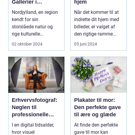
Gallerier i
hjem
Regionens Hjerte
Nordjylland, en region
Når det kommer til at
kendt for sin
indrette dit hjem med
storslåede natur og
billeder, er valget af
rige kulturelle
den rigtige ramme
landskab, byder
essentielt. Det...
02 oktober 2024
05 juni 2024
p&ari...
Erhvervsfotograf:
Plakater til mor:
Nøglen til
Den perfekte gave
professionelle
til ære og glæde
virksomhedsbilled
I en digital tidsalder,
At finde den perfekte
er
hvor visuel
gave til mor kan