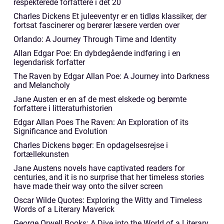
respekterede forfattere i det 20
Charles Dickens Et juleeventyr er en tidløs klassiker, der
fortsat fascinerer og berører læsere verden over
Orlando: A Journey Through Time and Identity
Allan Edgar Poe: En dybdegående indføring i en
legendarisk forfatter
The Raven by Edgar Allan Poe: A Journey into Darkness
and Melancholy
Jane Austen er en af de mest elskede og berømte
forfattere i litteraturhistorien
Edgar Allan Poes The Raven: An Exploration of its
Significance and Evolution
Charles Dickens bøger: En opdagelsesrejse i
fortællekunsten
Jane Austens novels have captivated readers for
centuries, and it is no surprise that her timeless stories
have made their way onto the silver screen
Oscar Wilde Quotes: Exploring the Witty and Timeless
Words of a Literary Maverick
George Orwell Books: A Dive into the World of a Literary