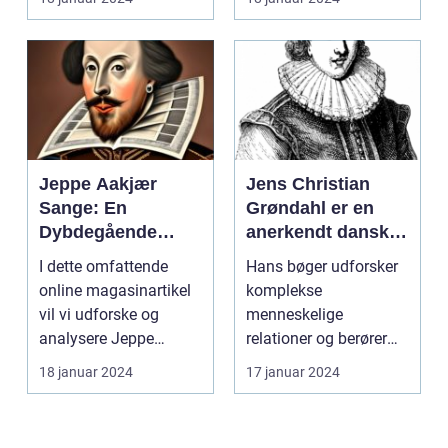
respekterede forf...
Jeppe Aakjær
Jens Christian
Sange: En
Grøndahl er en
Dybdegående
anerkendt dansk
Præsentation og
forfatter, der har
I dette omfattende
Hans bøger udforsker
Historisk
markeret sig med
online magasinartikel
komplekse
Gennemgang
sine raffinerede og
vil vi udforske og
menneskelige
dybtgående
analysere Jeppe
relationer og berører
romaner
Aakjærs sange, samt
temaer som kærlighed,
18 januar 2024
17 januar 2024
hvor...
tab, hukomme...