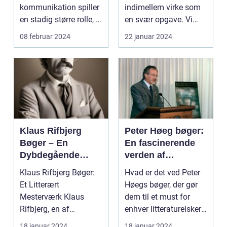
kommunikation spiller
indimellem virke som
en stadig større rolle, er
en svær opgave. Vi
professionelle ...
ønsker alle at give n...
08 februar 2024
22 januar 2024
Klaus Rifbjerg
Peter Høeg bøger:
Bøger – En
En fascinerende
Dybdegående
verden af
Indblik i
intellektuelle
Klaus Rifbjerg Bøger:
Hvad er det ved Peter
Enestående
mysterier og
Et Litterært
Høegs bøger, der gør
Litteratur
dybde
Mesterværk Klaus
dem til et must for
Rifbjerg, en af
enhver litteraturelsker?
Danmarks mest
Hvad er det,...
18 januar 2024
18 januar 2024