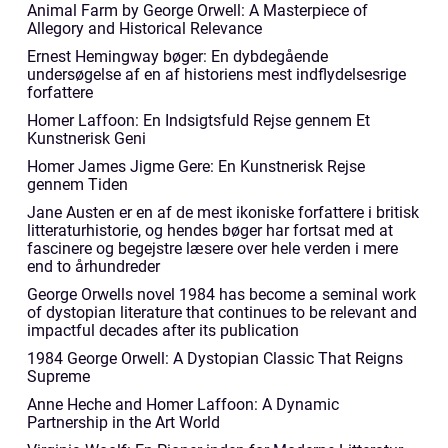
Animal Farm by George Orwell: A Masterpiece of
Allegory and Historical Relevance
Ernest Hemingway bøger: En dybdegående
undersøgelse af en af historiens mest indflydelsesrige
forfattere
Homer Laffoon: En Indsigtsfuld Rejse gennem Et
Kunstnerisk Geni
Homer James Jigme Gere: En Kunstnerisk Rejse
gennem Tiden
Jane Austen er en af de mest ikoniske forfattere i britisk
litteraturhistorie, og hendes bøger har fortsat med at
fascinere og begejstre læsere over hele verden i mere
end to århundreder
George Orwells novel 1984 has become a seminal work
of dystopian literature that continues to be relevant and
impactful decades after its publication
1984 George Orwell: A Dystopian Classic That Reigns
Supreme
Anne Heche and Homer Laffoon: A Dynamic
Partnership in the Art World