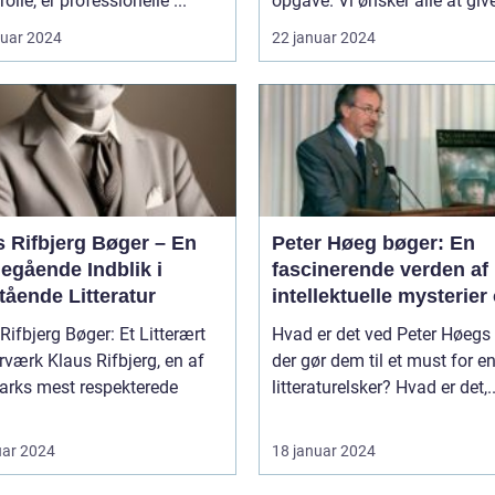
rolle, er professionelle ...
opgave. Vi ønsker alle at give
ruar 2024
22 januar 2024
s Rifbjerg Bøger – En
Peter Høeg bøger: En
egående Indblik i
fascinerende verden af
tående Litteratur
intellektuelle mysterier
dybde
Rifbjerg Bøger: Et Litterært
Hvad er det ved Peter Høegs 
 Rifbjerg, en af
der gør dem til et must for e
rks mest respekterede
litteraturelsker? Hvad er det,..
uar 2024
18 januar 2024