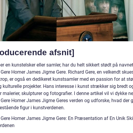
roducerende afsnit]
er en kunstelsker eller samler, har du helt sikkert stødt på navne
 Gere Homer James Jigme Gere. Richard Gere, en velkendt skues
trop, er også en dedikeret kunstsamler med en passion for at stø
 kulturelle projekter. Hans interesse i kunst strækker sig bredt o
 malerier, skulpturer og fotografier. I denne artikel vil vi dykke ne
 Gere Homer James Jigme Geres verden og udforske, hvad der 
nestående figur i kunstverdenen.
 Gere Homer James Jigme Gere: En Præsentation af En Unik Ski
erdenen