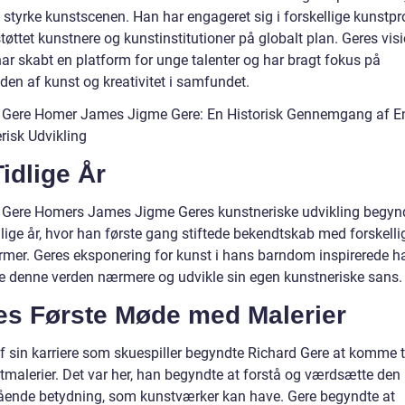
at styrke kunstscenen. Han har engageret sig i forskellige kunstpr
tøttet kunstnere og kunstinstitutioner på globalt plan. Geres vis
har skabt en platform for unge talenter og har bragt fokus på
den af kunst og kreativitet i samfundet.
 Gere Homer James Jigme Gere: En Historisk Gennemgang af E
risk Udvikling
idlige År
 Gere Homers James Jigme Geres kunstneriske udvikling begynd
lige år, hvor han første gang stiftede bekendtskab med forskelli
rmer. Geres eksponering for kunst i hans barndom inspirerede ha
e denne verden nærmere og udvikle sin egen kunstneriske sans.
es Første Møde med Malerier
 af sin karriere som skuespiller begyndte Richard Gere at komme 
tmalerier. Det var her, han begyndte at forstå og værdsætte den
ende betydning, som kunstværker kan have. Gere begyndte at