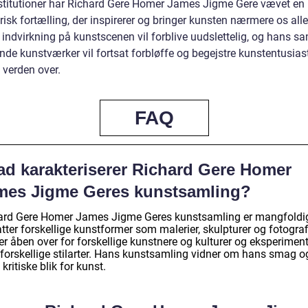
stitutioner har Richard Gere Homer James Jigme Gere vævet en
isk fortælling, der inspirerer og bringer kunsten nærmere os all
 indvirkning på kunstscenen vil forblive uudslettelig, og hans sa
nde kunstværker vil fortsat forbløffe og begejstre kunstentusias
 verden over.
FAQ
ad karakteriserer Richard Gere Homer
mes Jigme Geres kunstsamling?
ard Gere Homer James Jigme Geres kunstsamling er mangfoldi
ter forskellige kunstformer som malerier, skulpturer og fotografi
r åben over for forskellige kunstnere og kulturer og eksperiment
forskellige stilarter. Hans kunstsamling vidner om hans smag o
kritiske blik for kunst.