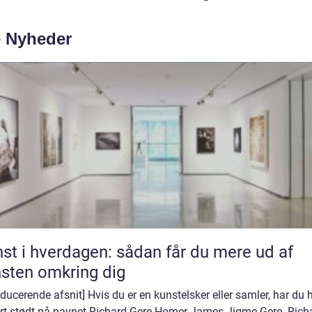
e Nyheder
st i hverdagen: sådan får du mere ud af
sten omkring dig
oducerende afsnit] Hvis du er en kunstelsker eller samler, har du h
ert stødt på navnet Richard Gere Homer James Jigme Gere. Rich