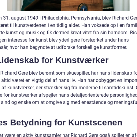
n 31. august 1949 i Philadelphia, Pennsylvania, blev Richard Ge
eret til kunstverdenen i en tidlig alder. Han voksede op i en famil
te kunst og musik og fik dermed kreativitet fra sin barndom. Ri
gen interesse for kunst blev yderligere forstærket under hans
år, hvor han begyndte at udforske forskellige kunstformer.
Lidenskab for Kunstværker
Richard Gere blev berømt som skuespiller, har hans lidenskab f
 altid været en vigtig del af hans liv. Han har opbygget en impo
 af kunstværker, der strækker sig fra moderne til samtidskunst.
e for kunstværker afspejler hans detaljeorienterede personlighed
e sind og ønske om at omgive sig med enestående og meningsfu
es Betydning for Kunstscenen
at være en aktiv kunstsamler har Richard Gere også spillet en a