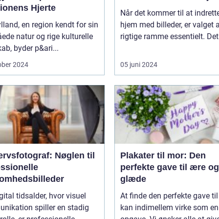
ionens Hjerte
Når det kommer til at indrette
lland, en region kendt for sin
hjem med billeder, er valget 
åede natur og rige kulturelle
rigtige ramme essentielt. Det.
ab, byder p&ari...
ober 2024
05 juni 2024
rvsfotograf: Nøglen til
Plakater til mor: Den
ssionelle
perfekte gave til ære og
somhedsbilleder
glæde
gital tidsalder, hvor visuel
At finde den perfekte gave ti
ikation spiller en stadig
kan indimellem virke som e