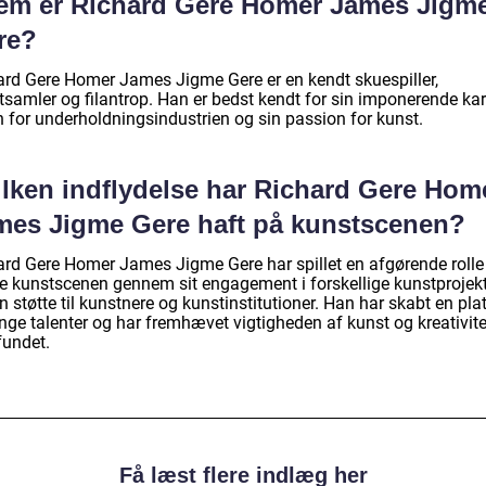
em er Richard Gere Homer James Jigm
re?
ard Gere Homer James Jigme Gere er en kendt skuespiller,
tsamler og filantrop. Han er bedst kendt for sin imponerende kar
n for underholdningsindustrien og sin passion for kunst.
ilken indflydelse har Richard Gere Hom
mes Jigme Gere haft på kunstscenen?
ard Gere Homer James Jigme Gere har spillet en afgørende rolle 
ke kunstscenen gennem sit engagement i forskellige kunstprojek
n støtte til kunstnere og kunstinstitutioner. Han har skabt en pl
nge talenter og har fremhævet vigtigheden af kunst og kreativite
undet.
Få læst flere indlæg her