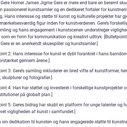
 Gere Homer James Jigme Gere er mere end bare en berømt skue
n passioneret kunstsamler og en dedikeret fortaler for kunstneri
g. Hans interesse og støtte til kunst og kulturelle projekter har g
emærkelsesværdig figur inden for kunstverdenen. Gere’s forskelli
mling og hans engagement i kunstscenen understreger vigtighe
 som en form for kommunikation og kreativt udtryk. [Bulletpoint
 Gere er en anerkendt skuespiller og kunstsamler.]
oint 2: Hans interesse for kunst er dybt forankret i hans barndo
forstærket gennem årene.]
oint 3: Gere’s samling inkluderer en bred vifte af kunstformer, he
, skulpturer og fotografier.]
oint 4: Han har støttet og investeret i forskellige kunstprojekter 
titutioner på globalt plan.]
oint 5: Geres bidrag har skabt en platform for unge talenter og h
et vigtigheden af kunst i samfundet.]
sin dedikation til kunsten og hans engagerede støtte til kunstn