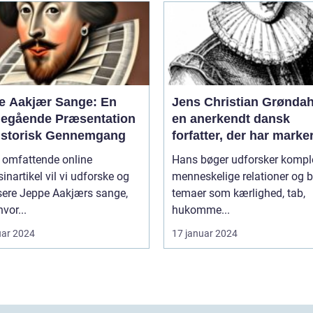
e Aakjær Sange: En
Jens Christian Grøndah
egående Præsentation
en anerkendt dansk
istorisk Gennemgang
forfatter, der har marke
sig med sine raffinered
e omfattende online
Hans bøger udforsker kompl
dybtgående romaner
nartikel vil vi udforske og
menneskelige relationer og b
sere Jeppe Aakjærs sange,
temaer som kærlighed, tab,
vor...
hukomme...
uar 2024
17 januar 2024