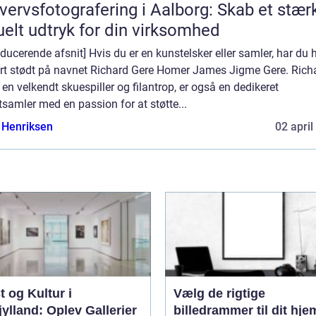
vervsfotografering i Aalborg: Skab et stær
uelt udtryk for din virksomhed
oducerende afsnit] Hvis du er en kunstelsker eller samler, har du h
ert stødt på navnet Richard Gere Homer James Jigme Gere. Rich
 en velkendt skuespiller og filantrop, er også en dedikeret
samler med en passion for at støtte...
 Henriksen
02 april
 og Kultur i
Vælg de rigtige
ylland: Oplev Gallerier
billedrammer til dit hje