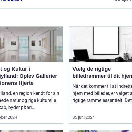
 og Kultur i
Vælg de rigtige
ylland: Oplev Gallerier
billedrammer til dit hje
ionens Hjerte
Når det kommer til at indrette
lland, en region kendt for sin
hjem med billeder, er valget 
åede natur og rige kulturelle
rigtige ramme essentielt. Det.
ab, byder p&ari...
ober 2024
05 juni 2024