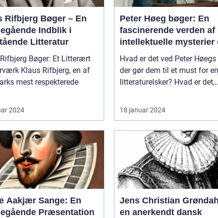
s Rifbjerg Bøger – En
Peter Høeg bøger: En
egående Indblik i
fascinerende verden af
tående Litteratur
intellektuelle mysterier
dybde
Rifbjerg Bøger: Et Litterært
Hvad er det ved Peter Høegs 
 Rifbjerg, en af
der gør dem til et must for e
rks mest respekterede
litteraturelsker? Hvad er det,..
uar 2024
18 januar 2024
e Aakjær Sange: En
Jens Christian Grøndah
egående Præsentation
en anerkendt dansk