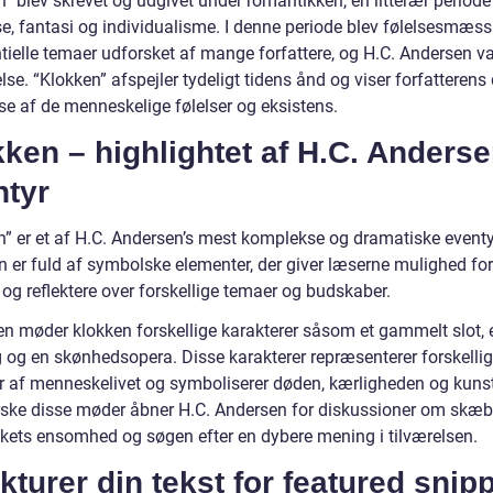
n” blev skrevet og udgivet under romantikken, en litterær period
se, fantasi og individualisme. I denne periode blev følelsesmæss
ntielle temaer udforsket af mange forfattere, og H.C. Andersen v
se. “Klokken” afspejler tydeligt tidens ånd og viser forfatterens
se af de menneskelige følelser og eksistens.
ken – highlightet af H.C. Anderse
ntyr
n” er et af H.C. Andersen’s mest komplekse og dramatiske eventy
n er fuld af symbolske elementer, der giver læserne mulighed for
 og reflektere over forskellige temaer og budskaber.
ien møder klokken forskellige karakterer såsom et gammelt slot, 
 og en skønhedsopera. Disse karakterer repræsenterer forskelli
r af menneskelivet og symboliserer døden, kærligheden og kuns
rske disse møder åbner H.C. Andersen for diskussioner om skæb
ets ensomhed og søgen efter en dybere mening i tilværelsen.
kturer din tekst for featured snip