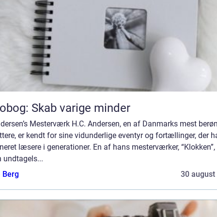
obog: Skab varige minder
ndersen’s Mesterværk H.C. Andersen, en af Danmarks mest berø
ttere, er kendt for sine vidunderlige eventyr og fortællinger, der h
neret læsere i generationer. En af hans mesterværker, “Klokken”, 
 undtagels...
e Berg
30 august