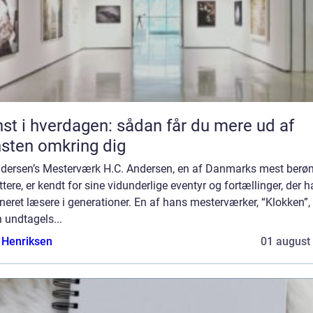
st i hverdagen: sådan får du mere ud af
sten omkring dig
ndersen’s Mesterværk H.C. Andersen, en af Danmarks mest berø
ttere, er kendt for sine vidunderlige eventyr og fortællinger, der h
neret læsere i generationer. En af hans mesterværker, “Klokken”, 
 undtagels...
 Henriksen
01 august