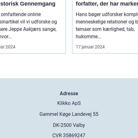
istorisk Gennemgang
forfatter, der har marke
sig med sine raffinered
e omfattende online
Hans bøger udforsker kompl
dybtgående romaner
nartikel vil vi udforske og
menneskelige relationer og b
sere Jeppe Aakjærs sange,
temaer som kærlighed, tab,
vor...
hukomme...
uar 2024
17 januar 2024
Adresse