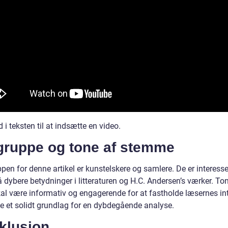
d i teksten til at indsætte en video.
gruppe og tone af stemme
en for denne artikel er kunstelskere og samlere. De er interesse
å dybere betydninger i litteraturen og H.C. Andersen’s værker. To
kal være informativ og engagerende for at fastholde læsernes in
e et solidt grundlag for en dybdegående analyse.
klusion