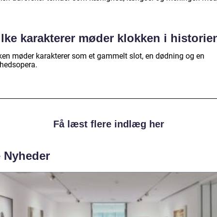
lke karakterer møder klokken i historie
ken møder karakterer som et gammelt slot, en dødning og en
hedsopera.
Få læst flere indlæg her
e Nyheder