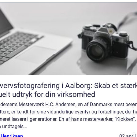
vervsfotografering i Aalborg: Skab et stær
uelt udtryk for din virksomhed
ndersen’s Mesterværk H.C. Andersen, en af Danmarks mest berø
ttere, er kendt for sine vidunderlige eventyr og fortællinger, der h
neret læsere i generationer. En af hans mesterværker, “Klokken”, 
 undtagels...
 Henriksen
02 april