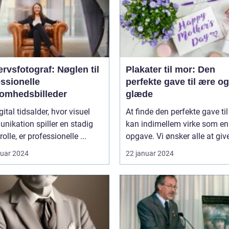
rvsfotograf: Nøglen til
Plakater til mor: Den
ssionelle
perfekte gave til ære og
somhedsbilleder
glæde
gital tidsalder, hvor visuel
At finde den perfekte gave ti
ikation spiller en stadig
kan indimellem virke som e
rolle, er professionelle ...
opgave. Vi ønsker alle at give
ruar 2024
22 januar 2024