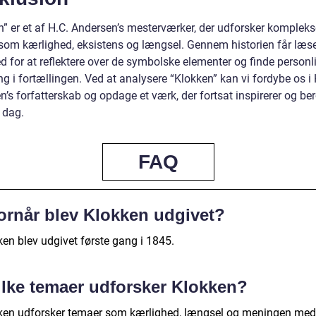
n” er et af H.C. Andersen’s mesterværker, der udforsker kompleks
som kærlighed, eksistens og længsel. Gennem historien får læs
d for at reflektere over de symbolske elementer og finde personl
g i fortællingen. Ved at analysere “Klokken” kan vi fordybe os i 
’s forfatterskab og opdage et værk, der fortsat inspirerer og ber
 dag.
FAQ
ornår blev Klokken udgivet?
ken blev udgivet første gang i 1845.
ilke temaer udforsker Klokken?
ken udforsker temaer som kærlighed, længsel og meningen med