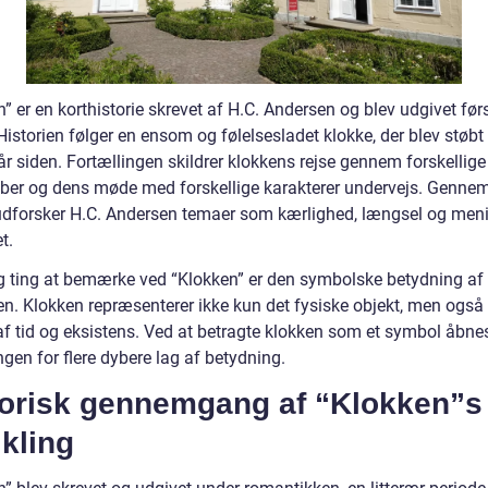
” er en korthistorie skrevet af H.C. Andersen og blev udgivet fø
Historien følger en ensom og følelsesladet klokke, der blev støbt 
r siden. Fortællingen skildrer klokkens rejse gennem forskellige
ber og dens møde med forskellige karakterer undervejs. Gennem
dforsker H.C. Andersen temaer som kærlighed, længsel og men
t.
ig ting at bemærke ved “Klokken” er den symbolske betydning af
ien. Klokken repræsenterer ikke kun det fysiske objekt, men også
 af tid og eksistens. Ved at betragte klokken som et symbol åbne
ngen for flere dybere lag af betydning.
torisk gennemgang af “Klokken”s
kling