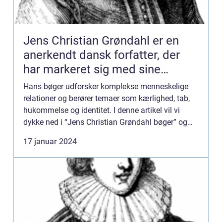
Jens Christian Grøndahl er en
anerkendt dansk forfatter, der
har markeret sig med sine
raffinerede og dybtgående
Hans bøger udforsker komplekse menneskelige
romaner
relationer og berører temaer som kærlighed, tab,
hukommelse og identitet. I denne artikel vil vi
dykke ned i “Jens Christian Grøndahl bøger” og
udforske, hvad der gør dem så unikke og
17 januar 2024
værdifulde...