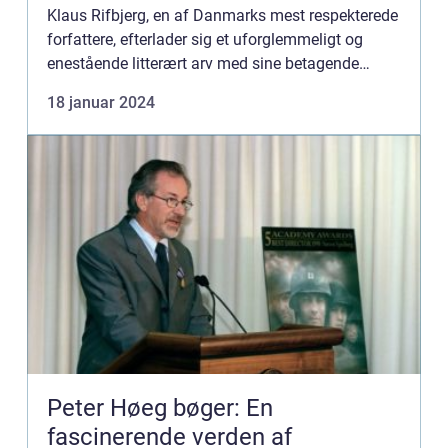
Klaus Rifbjerg, en af Danmarks mest respekterede
forfattere, efterlader sig et uforglemmeligt og
enestående litterært arv med sine betagende
bøger. I denne artikel vil vi dykke ned i Rifbjergs
18 januar 2024
forfattersk...
Peter Høeg bøger: En
fascinerende verden af